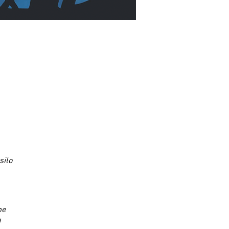
silo
ne
!