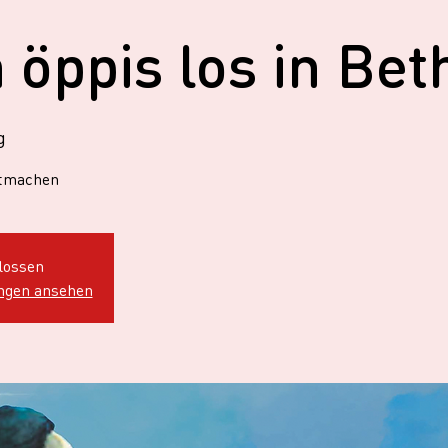
 öppis los in Be
g
itmachen
lossen
ungen ansehen